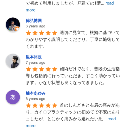
で初めて利用しましたが。戸建ての1階
...
read
more
徳弘博国
6 years ago
適切に見立て、根拠に基づいて
わかりやすく説明してくださり、丁寧に施術して
くれます。
里本裕規
7 years ago
施術だけでなく、普段の生活指
導も包括的に行っていただき、すごく助かってい
ます。かなり状態も良くなってきました。
楠本あゆみ
8 years ago
首のしんどさと右肩の痛みがあ
り、カイロプラクティックは初めてで不安はあり
ましたが、とにかく痛みから逃れたい思
...
read
more