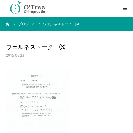
ーム
ブログ
ウェルネストーク ⑹
はじめての方へ
料金・サービス内容
ウェルネストーク ⑹
2015.06.23
アクセス方法
ブログ
English