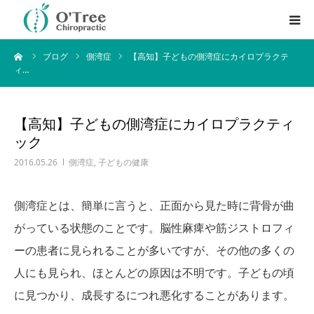
ーム
ブログ
側湾症
【高知】子どもの側湾症にカイロプラクテ
はじめての方へ
ィ…
料金・サービス内容
【高知】子どもの側湾症にカイロプラクティ
アクセス方法
ック
2016.05.26
側湾症
,
子どもの健康
ブログ
側湾症とは、簡単に言うと、正面から見た時に背骨が曲
English
がっている状態のことです。脳性麻痺や筋ジストロフィ
ーの患者に見られることが多いですが、その他の多くの
人にも見られ、ほとんどの原因は不明です。子どもの頃
に見つかり、成長するにつれ悪化することがあります。