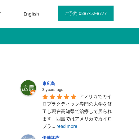
ご予約 0887-52-8777
グ
English
東広島
3 years ago
アメリカでカイ
ロプラクティック専門の大学を修
了し現在高知県で治療して居られ
ます。四国ではアメリカでカイロ
プラ
...
read more
伊達祐樹