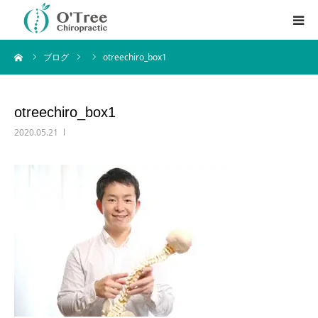
ーム
ブログ
otreechiro_box1
はじめての方へ
料金・サービス内容
otreechiro_box1
2020.05.21
アクセス方法
ブログ
English