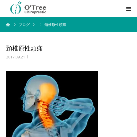
ーム
ブログ
頚椎原性頭痛
はじめての方へ
料金・サービス内容
頚椎原性頭痛
2017.09.21
アクセス方法
ブログ
English