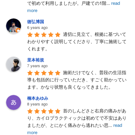
で初めて利用しましたが。戸建ての1階
...
read
more
徳弘博国
6 years ago
適切に見立て、根拠に基づいて
わかりやすく説明してくださり、丁寧に施術して
くれます。
里本裕規
7 years ago
施術だけでなく、普段の生活指
導も包括的に行っていただき、すごく助かってい
ます。かなり状態も良くなってきました。
楠本あゆみ
8 years ago
首のしんどさと右肩の痛みがあ
り、カイロプラクティックは初めてで不安はあり
ましたが、とにかく痛みから逃れたい思
...
read
more