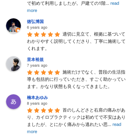
で初めて利用しましたが。戸建ての1階
...
read
more
徳弘博国
6 years ago
適切に見立て、根拠に基づいて
わかりやすく説明してくださり、丁寧に施術して
くれます。
里本裕規
7 years ago
施術だけでなく、普段の生活指
導も包括的に行っていただき、すごく助かってい
ます。かなり状態も良くなってきました。
楠本あゆみ
8 years ago
首のしんどさと右肩の痛みがあ
り、カイロプラクティックは初めてで不安はあり
ましたが、とにかく痛みから逃れたい思
...
read
more